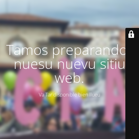
Tamos preparando'l
nuesu nuevu sitiu
web.
Va Tar disponible bien llueu