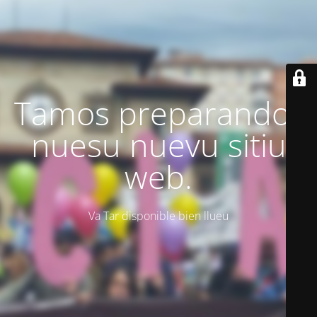
Tamos preparando'l
nuesu nuevu sitiu
web.
Va Tar disponible bien llueu